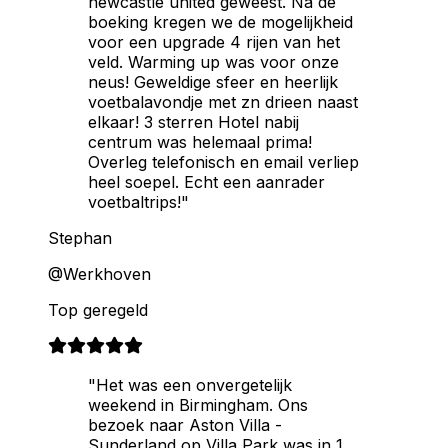
newcastle united geweest. Na de
boeking kregen we de mogelijkheid
voor een upgrade 4 rijen van het
veld. Warming up was voor onze
neus! Geweldige sfeer en heerlijk
voetbalavondje met zn drieen naast
elkaar! 3 sterren Hotel nabij
centrum was helemaal prima!
Overleg telefonisch en email verliep
heel soepel. Echt een aanrader
voetbaltrips!"
Stephan
@Werkhoven
Top geregeld
"Het was een onvergetelijk
weekend in Birmingham. Ons
bezoek naar Aston Villa -
Sunderland op Villa Park was in 1