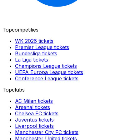
Topcompetities
WK 2026
tickets
Premier League
tickets
Bundesliga
tickets
La Liga
tickets
Champions League
tickets
UEFA Europa League
tickets
Conference League
tickets
Topclubs
AC Milan
tickets
Arsenal
tickets
Chelsea FC
tickets
Juventus
tickets
Liverpool
tickets
Manchester City FC
tickets
Manchester United
tickets